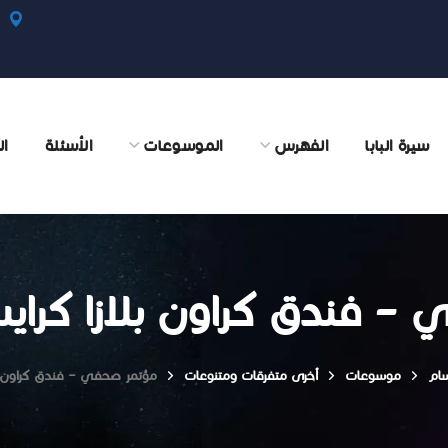
سيرة البابا
الفهرس
الموسوعات
الأسئلة
ال
– فندق كراون بلازا كر
سام
موسوعات
أخرى متفرقات ومتنوعات
مؤتمر صحفي – فندق كراون ب