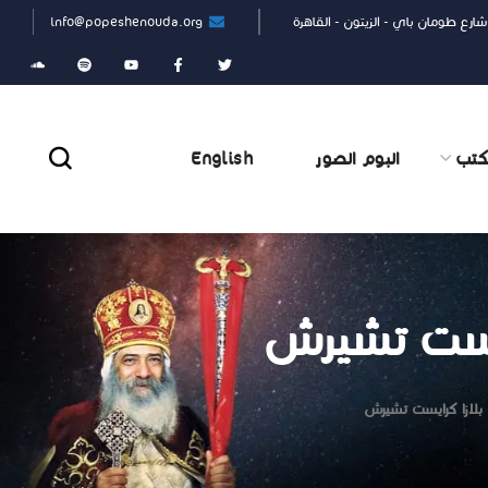
شارع طومان باي - الزيتون - القاهرة
info@popeshenouda.org
كتب
البوم الصور
English
ايست تشيرش
لازا كرايست تشيرش