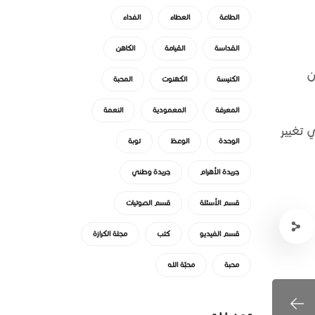
الطاعة
العطاء
الفداء
القداسة
القيامة
الكاهن
ن
الكنيسة
الكهنوت
المحبة
المعرفة
المعمودية
النعمة
 تغيير
الوحدة
الوعظ
توبة
جريدة الأهرام
جريدة وطني
قسم الأسئلة
قسم الصوتيات
قسم الفيديو
كتب
مجلة الكرازة
محبة
محبّة الله