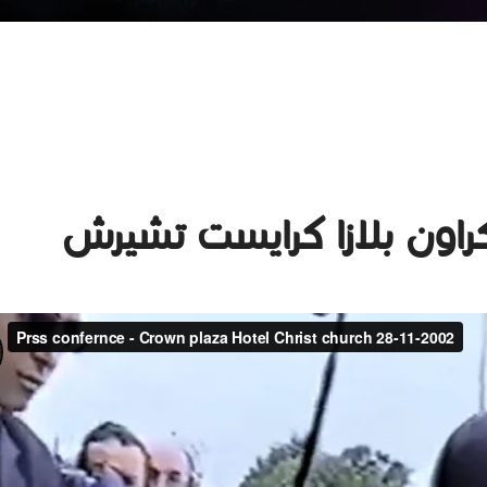
ون بلازا كرايست تشيرش