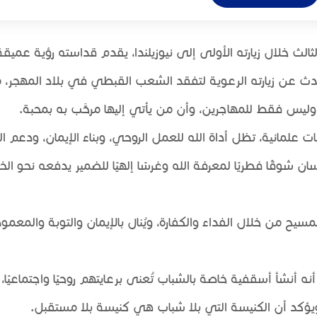
لثالث خلال زيارته الأولى إلى نيوزيلندا، يقدم قداسته رؤية عميق
تحدث عن زيارته الرعوية لتفقد الشعب القبطي في بلاد المهجر، م
يس فقط للمهاجرين، وأن من يأتي إليها مرحَّب به بمحبة.
مانية، تظل أداة الله للعمل الروحي، وبناء الإيمان، ودعم ال
 شوقًا فطريًا لمعرفة الله وغرسًا إلهيًا للضمير يدفعه نحو الخ
ح من خلال الفداء والكفارة، ويُنال بالإيمان والتوبة والمعمو
أنشأ أسقفية خاصة بالشباب تُعنى برعايتهم روحيًا واجتماعيًا، 
يؤكد أن الكنيسة التي بلا شباب هي كنيسة بلا مستقبل.