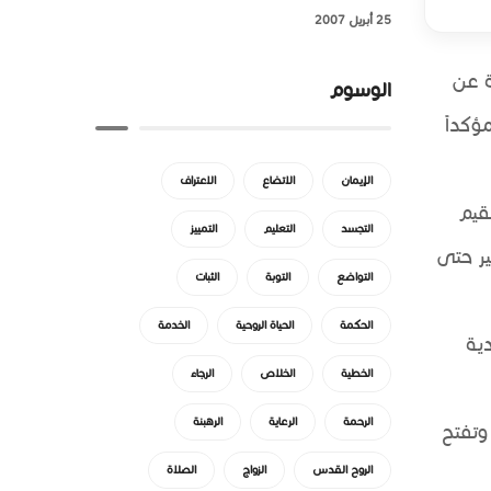
25 أبريل 2007
ة عن
الوسوم
ؤكداً
الإيمان
الاتضاع
الاعتراف
قيم
التجسد
التعليم
التمييز
ير حتى
التواضع
التوبة
الثبات
الحكمة
الحياة الروحية
الخدمة
دية
الخطية
الخلاص
الرجاء
الرحمة
الرعاية
الرهبنة
وتفتح
الروح القدس
الزواج
الصلاة