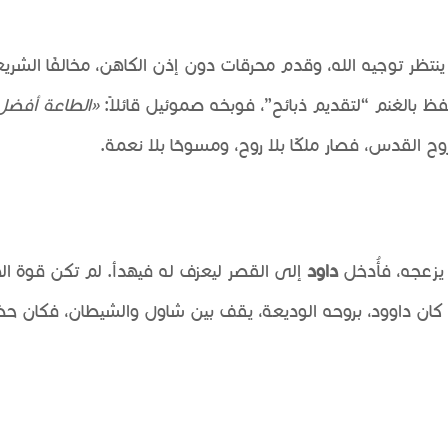
ينتظر توجيه الله، وقدم محرقات دون إذن الكاهن، مخالفًا الشري
 بالغنم “لتقديم ذبائح”، فوبخه صموئيل قائلاً:
«الطاعة أفضل
ح القدس، فصار ملكًا بلا روح، ومسوحًا بلا نعمة.
يزعجه، فأُدخل
داود
إلى القصر ليعزف له فيهدأ. لم تكن قوة ال
 كان داوود، بروحه الوديعة، يقف بين شاول والشيطان، فكان حضو