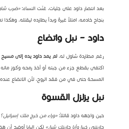
بعد انتصار داود على جليات، غنّت النساء:
«ضرب شاول
بنجاح خادمه، امتلأ غيرةً وبدأ يطارده ليقتله. وهك
داود – نبل واتضاع
رغم مطاردة شاول له،
لم يمد داود يده إلى مسيح ا
اكتفى بقطع جزء من جبته أو أخذ رمحه وكوز مائه 
المسحة حتى في من فقد الروح، لأن الاتضاع عنده 
نبل يزلزل القسوة
حين واجهه داود قائلاً:
«وراء من خرج ملك إسرائيل؟
جازيتني خيرًا وأنا جازيتك شرًا.»
لكن البابا أوضح أن هذ