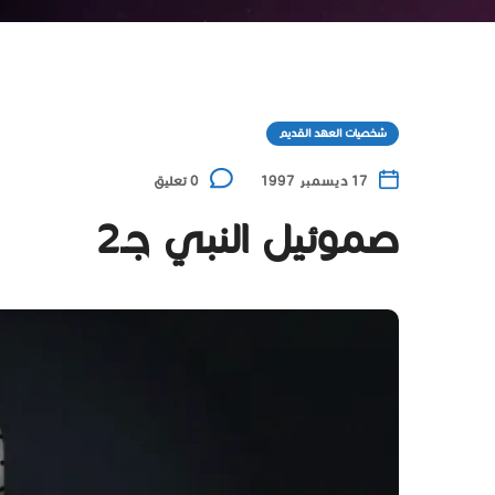
شخصيات العهد القديم
17 ديسمبر 1997
0 تعليق
صموئيل النبي جـ2