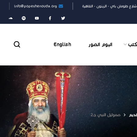
شارع طومان باي - الزيتون - القاهرة
info@popeshenouda.org
كتب
البوم الصور
English
قديم
صموئيل النبي جـ2