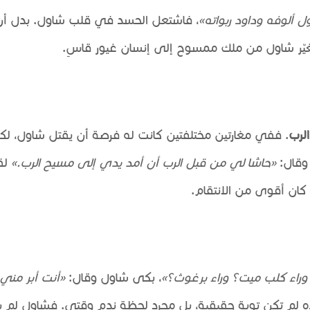
 ألوفه وداود ربواته»
، فاشتعل الحسد في قلب شاول. بدل أن
ذا تغيّر شاول من ملك ممسوح إلى إنسان غيور قاسٍ.
لرب
. ففي مغارتين مختلفتين كانت له فرصة أن يقتل شاول، لكن
وقال:
«حاشا لي من قبل الرب أن أمد يدي إلى مسيح الرب.»
لق
كان أقوى من الانتقام.
 وراء كلب ميت؟ وراء برغوث؟»
، بكى شاول وقال:
«أنت أبر مني 
ه لم تكن توبة حقيقية، بل مجرد لحظة ندم وقتي. فشاول لم يغ