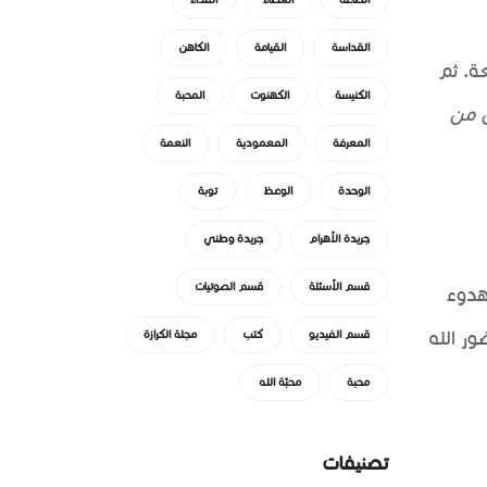
القداسة
القيامة
الكاهن
عة. ثم
الكنيسة
الكهنوت
المحبة
 من
المعرفة
المعمودية
النعمة
الوحدة
الوعظ
توبة
جريدة الأهرام
جريدة وطني
قسم الأسئلة
قسم الصوتيات
هدوء
ر الله
قسم الفيديو
كتب
مجلة الكرازة
محبة
محبّة الله
تصنيفات