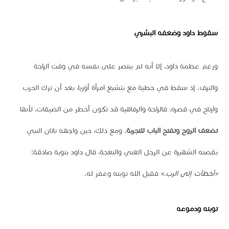
سقوط داود وضعفه البشري
ورغم عظمة داود، إلا أنه لم ينتصر على نفسه في وقت الراحة
والترف. إذ سقط في خطية مع بثشبع امرأة أوريا، بعد أن ترك الحرب
وارتاح في قصره. فالراحة والرفاهية قد تكون أخطر من الضيقات، لأنها
تضعف الروح وتفتح الباب للتجربة
. ومع ذلك، حين واجهه ناثان النبي
بقصته الشهيرة عن الرجل الغني والنعجة، قال داود بتوبة صادقة:
«أخطأت إلى الرب.»
فقبل الله توبته وغفر له.
توبته ودموعه