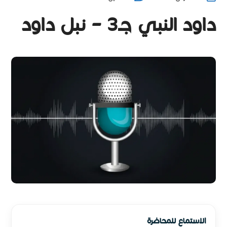
داود النبي جـ3 – نبل داود
الاستماع للمحاضرة