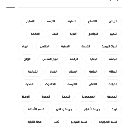
الإيمان
الاتضاع
الاعتراف
التجسد
التعليم
التمييز
التواضع
التوبة
الثبات
الحكمة
الحياة الروحية
الخدمة
الخطية
الخلاص
الرجاء
الرحمة
الرعاية
الرهبنة
الروح القدس
الزواج
الصلاة
الطاعة
العطاء
الفداء
القداسة
القيامة
الكاهن
الكنيسة
الكهنوت
المحبة
المعرفة
المعمودية
النعمة
الوحدة
الوعظ
توبة
جريدة الأهرام
جريدة وطني
قسم الأسئلة
قسم الصوتيات
قسم الفيديو
كتب
مجلة الكرازة