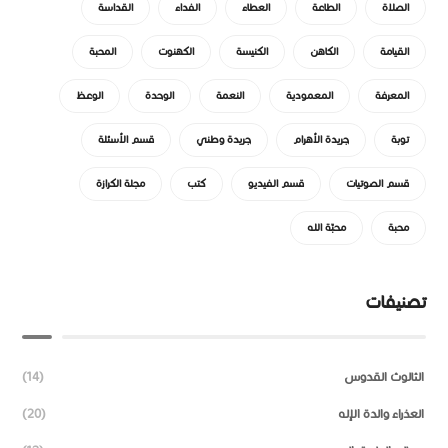
الصلاة
الطاعة
العطاء
الفداء
القداسة
القيامة
الكاهن
الكنيسة
الكهنوت
المحبة
المعرفة
المعمودية
النعمة
الوحدة
الوعظ
توبة
جريدة الأهرام
جريدة وطني
قسم الأسئلة
قسم الصوتيات
قسم الفيديو
كتب
مجلة الكرازة
محبة
محبّة الله
تصنيفات
الثالوث القدوس
(14)
العذراء والدة الإله
(20)