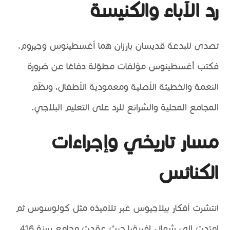
رد الآباء والكنيسة
تصدى للبدعة قديسان بارزان هما أغسطينوس وجيروم،
فكتب أغسطينوس مؤلفات مطوّلة دفاعًا عن ضرورة
النعمة والخطيئة الأصلية ومعمودية الأطفال، ونظّم
المجامع المحلية والشرائع للرد على التعليم البلاجي.
مسار تاريخي وإجراءات
الكنائس
انتشرت أفكار بيلاجيوس عبر تلاميذه مثل كولوسوس ثم
امتدت إلى شمال إفريقيا حيث عقدت مجامع سنة 416