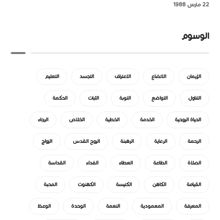
22 مارس 1988
الوسوم
الإيمان
الاتضاع
الاعتراف
التجسد
التعليم
التناول
التواضع
التوبة
الثبات
الحكمة
الحياة الروحية
الخدمة
الخطية
الخلاص
الرجاء
الرحمة
الرعاية
الرهبنة
الروح القدس
الزواج
الصلاة
الطاعة
العطاء
الفداء
القداسة
القيامة
الكاهن
الكنيسة
الكهنوت
المحبة
المعرفة
المعمودية
النعمة
الوحدة
الوعظ