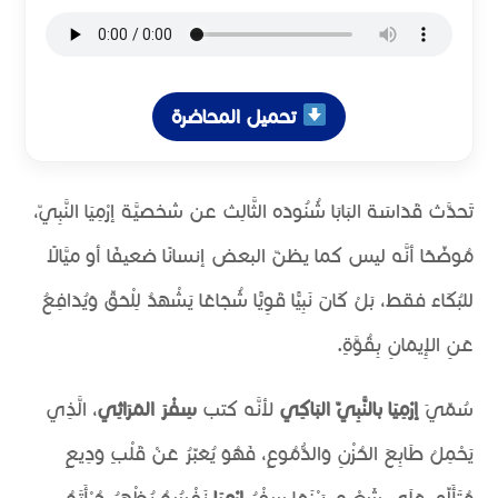
تحميل المحاضرة
تَحدَّث قَدَاسَة البَابَا شُنُودَه الثَّالِث عن شخصيَّة إرْمِيَا النَّبِيّ،
مُوضِّحًا أنَّه ليس كما يظنّ البعض إنسانًا ضعيفًا أو ميَّالًا
للبُكَاء فقط، بَلْ كَانَ نَبِيًّا قَوِيًّا شُجَاعًا يَشْهَدُ لِلْحَقِّ وَيُدَافِعُ
عَنِ الإِيمَانِ بِقُوَّةٍ.
سُمِّيَ
إرْمِيَا بالنَّبِيّ البَاكِي
لأنَّه كتب
سِفْرَ المَرَاثِي
، الَّذِي
يَحْمِلُ طَابِعَ الحُزْنِ وَالدُّمُوعِ، فَهُوَ يُعَبِّرُ عَنْ قَلْبٍ وَدِيعٍ
مُتَأَلِّمٍ عَلَى شَعْبِهِ، بَيْنَمَا سِفْرُ
إرْمِيَا
نَفْسُهُ يُظْهِرُ جُرْأَتَهُ