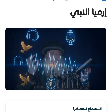
إرميا النبي
الاستماع للمحاضرة