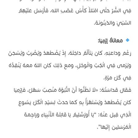
فِي الشَّرِّ حَتَّى امْتَلأَ كَأْسُ غَضَبِ الله، فَأَرْسَلَ عَلَيْهِمُ
السَّبْيَ وَالدِّينُونَةَ.
مَعَانَاةُ إرْمِيَا:
رَغْمَ وَدَاعَتِهِ، كَانَ يَتَأَلَّمُ دَاخِلَهُ، إِذْ يُضْطَهَدُ وَيُضْرَبُ وَيُسْجَنُ
وَيُرْمَى فِي الْجُبِّ وَالْوَحْلِ، وَمَعَ ذَلِكَ كَانَ اللهُ مَعَهُ يُنْقِذُهُ
فِي كُلِّ مَرَّةٍ.
فَقَالَ قَدَاسَتُهُ: «لَا تَظُنُّوا أَنَّ النُّبُوَّةَ مَنْصِبٌ سَهْلٌ، فَإرْمِيَا
كَانَ يُضْطَهَدُ وَيُسْتَهْزَأُ بِهِ كَمَا حَدَثَ لِسَيِّدِ الْكُلِّ يَسُوعَ
الَّذِي قِيلَ عَنْهُ: “يَا أُورُشَلِيمُ يَا قَاتِلَةَ الأَنْبِيَاءِ وَرَاجِمَةَ
الْمُرْسَلِينَ إِلَيْهَا”.