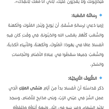
فَيُحَارِبُونَكَ وَلَا يَقْدِرُونَ عَلَيْكَ، لِأَنِّي أَنَا مَعَكَ لِأُنْقِذَكَ».
رِسَالَتُهُ الصَّعْبَة:
إرْمِيَا دُعِيَ لِرِسَالَةٍ مَشْقَةٍ، أَنْ يُوَبِّخَ وَيُنْذِرَ المُلُوكَ وَالْكَهَنَةَ
وَالشَّعْبَ كُلَّهُمْ بِغَضَبِ الله وَالدِّينُونَةِ، فِي وَقْتٍ كَانَ فِيهِ
الْفَسَادُ عَامًّا فِي يَهُوذَا: الْمُلُوكُ، وَالْكَهَنَةُ، وَالأَنْبِيَاءُ الْكَذَبَةُ،
وَالشَّعْبُ جَمِيعًا سَقَطُوا فِي عِبَادَةِ الأَصْنَامِ وَالنَّجَاسَاتِ
وَالسِّحْرِ.
الظُّرُوفُ التَّارِيخِيَّة:
ذَكَرَ قَدَاسَتُهُ أَنَّ الْفَسَادَ بَدَأَ مِنْ أَيَّامِ
مَنَسَّى المَلِكِ
الَّذِي
عَمِلَ الشَّرَّ فِي عَيْنَيِ الرَّبِّ، وَبَنَى مَذَابِحَ لِلْأَصْنَامِ، وَسَجَدَ
لِجُنْدِ السَّمَاءِ، وَعَبَرَ بَنِيهِ فِي النَّارِ. وَتَبِعَهُ أَبْنَاؤُهُ وَخَلَفَاؤُهُ