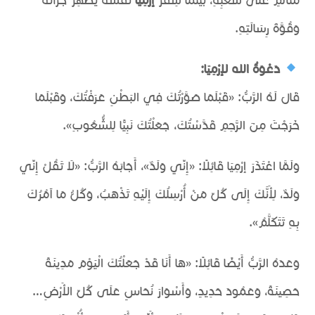
وَقُوَّةَ رِسَالَتِهِ.
دَعْوَةُ الله لإرْمِيَا:
قَالَ لَهُ الرَّبُّ: «قَبْلَمَا صَوَّرْتُكَ فِي البَطْنِ عَرَفْتُكَ، وَقَبْلَمَا
خَرَجْتَ مِنَ الرَّحِمِ قَدَّسْتُكَ، جَعَلْتُكَ نَبِيًّا لِلشُّعُوبِ».
وَلَمَّا اعْتَذَرَ إرْمِيَا قَائِلًا: «إِنِّي وَلَدٌ»، أَجَابَهُ الرَّبُّ: «لَا تَقُلْ إِنِّي
وَلَدٌ، لِأَنَّكَ إِلَى كُلِّ مَنْ أُرْسِلُكَ إِلَيْهِ تَذْهَبُ، وَكُلُّ مَا آمُرُكَ
بِهِ تَتَكَلَّمُ».
وَعَدَهُ الرَّبُّ أَيْضًا قَائِلًا: «هَا أَنَا قَدْ جَعَلْتُكَ الْيَوْمَ مَدِينَةً
حَصِينَةً، وَعَمُودَ حَدِيدٍ، وَأَسْوَارَ نُحَاسٍ عَلَى كُلِّ الأَرْضِ…