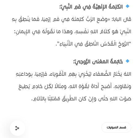
الكَلِمَةُ الإِلَهِيَّةُ فِي فَمِ النَّبِيّ:
قَالَ البَابَا: «وَضَعَ الرَّبُّ كَلِمَتَهُ فِي فَمِ إرْمِيَا، فَمَا يَنْطِقُ بِهِ
النَّبِيّ هُوَ كَلَامُ اللهِ نَفْسِهِ، وَهَذَا مَا نَقُولُهُ فِي الإِيمَانِ:
“الرُّوحُ الْقُدُسُ النَّاطِقُ فِي الأَنْبِيَاءِ”.
خَاتِمَةُ المَعْنَى الرُّوحِيّ:
اللهُ يَخْتَارُ الضُّعَفَاءَ لِيُخْزِيَ بِهِمِ الأَقْوِيَاءَ، فَإرْمِيَا، بِوَدَاعَتِهِ
وَنَقَاوَتِهِ، أَصْبَحَ أَدَاةً لِقُوَّةِ اللهِ، وَمِثَالًا لِكُلِّ خَادِمٍ يُطِيعُ
صَوْتَ اللهِ حَتَّى وَإِنْ كَانَ الطَّرِيقُ مُمْتَلِئًا بِالآلَامِ.
قسم الصوتيات