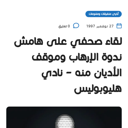
أخرى متفرقات ومتنوعات
27 نوفمبر 1997
0 تعليق
لقاء صحفي على هامش
ندوة الإرهاب وموقف
الأديان منه – نادي
هليوبوليس