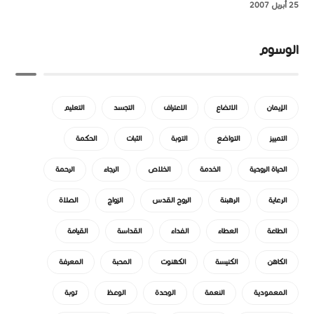
25 أبريل 2007
الوسوم
الإيمان
الاتضاع
الاعتراف
التجسد
التعليم
التمييز
التواضع
التوبة
الثبات
الحكمة
الحياة الروحية
الخدمة
الخلاص
الرجاء
الرحمة
الرعاية
الرهبنة
الروح القدس
الزواج
الصلاة
الطاعة
العطاء
الفداء
القداسة
القيامة
الكاهن
الكنيسة
الكهنوت
المحبة
المعرفة
المعمودية
النعمة
الوحدة
الوعظ
توبة