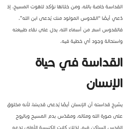
القداسة خاصة بالله، ومن خلالها نؤكد لاهوت المسيح، إذ
دُعي أيضًا “القدوس المولود منك يُدعى ابن الله”.
فالقدوس اسم من أسماء الله، يدل على نقاء طبيعته
واستحالة وجود أي خطية فيه.
القداسة في حياة
الإنسان
يشرح قداسته أن الإنسان أيضًا يُدعى قديسًا، لأنه مخلوق
على صورة الله ومثاله، ومقدّس بدم المسيح وبالروح
القدس الساكن فيه. لذلك كانت الكنيسة الأولى تدعو