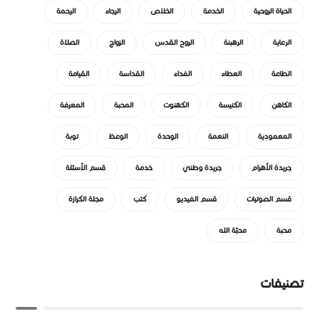
الحياة الروحية
الخدمة
الخلاص
الرجاء
الرحمة
الرعاية
الرهبنة
الروح القدس
الزواج
الصلاة
الطاعة
العطاء
الفداء
القداسة
القيامة
الكاهن
الكنيسة
الكهنوت
المحبة
المعرفة
المعمودية
النعمة
الوحدة
الوعظ
توبة
جريدة الأهرام
جريدة وطني
خدمة
قسم الأسئلة
قسم الصوتيات
قسم الفيديو
كتب
مجلة الكرازة
محبة
محبّة الله
تصنيفات