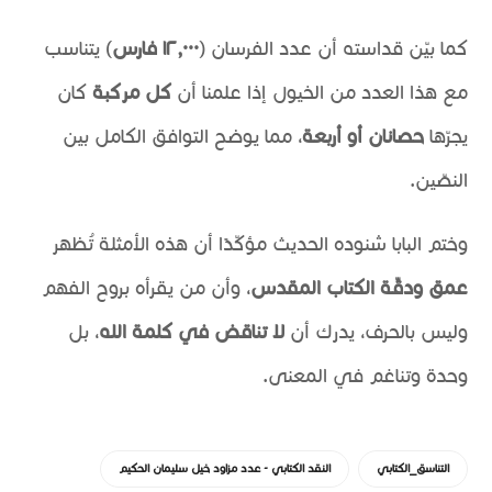
كما بيّن قداسته أن عدد الفرسان (
١٢,٠٠٠ فارس
) يتناسب
مع هذا العدد من الخيول إذا علمنا أن
كل مركبة
كان
يجرّها
حصانان أو أربعة
، مما يوضح التوافق الكامل بين
النصّين.
وختم البابا شنوده الحديث مؤكّدًا أن هذه الأمثلة تُظهر
عمق ودقّة الكتاب المقدس
، وأن من يقرأه بروح الفهم
وليس بالحرف، يدرك أن
لا تناقض في كلمة الله
، بل
وحدة وتناغم في المعنى.
التناسق_الكتابي
النقد الكتابي - عدد مزاود خيل سليمان الحكيم