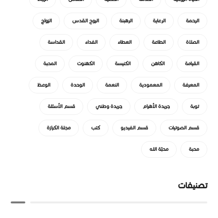
الرحمة
الرعاية
الرهبنة
الروح القدس
الزواج
الصلاة
الطاعة
العطاء
الفداء
القداسة
القيامة
الكاهن
الكنيسة
الكهنوت
المحبة
المعرفة
المعمودية
النعمة
الوحدة
الوعظ
توبة
جريدة الأهرام
جريدة وطني
قسم الأسئلة
قسم الصوتيات
قسم الفيديو
كتب
مجلة الكرازة
محبة
محبّة الله
تصنيفات