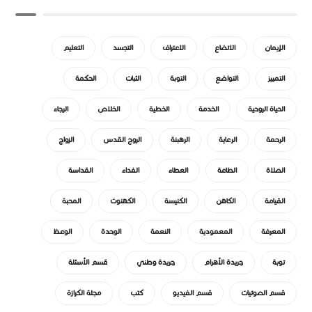
الإيمان
الاتضاع
الاعتراف
التجسد
التعليم
التمييز
التواضع
التوبة
الثبات
الحكمة
الحياة الروحية
الخدمة
الخطية
الخلاص
الرجاء
الرحمة
الرعاية
الرهبنة
الروح القدس
الزواج
الصلاة
الطاعة
العطاء
الفداء
القداسة
القيامة
الكاهن
الكنيسة
الكهنوت
المحبة
المعرفة
المعمودية
النعمة
الوحدة
الوعظ
توبة
جريدة الأهرام
جريدة وطني
قسم الأسئلة
قسم الصوتيات
قسم الفيديو
كتب
مجلة الكرازة