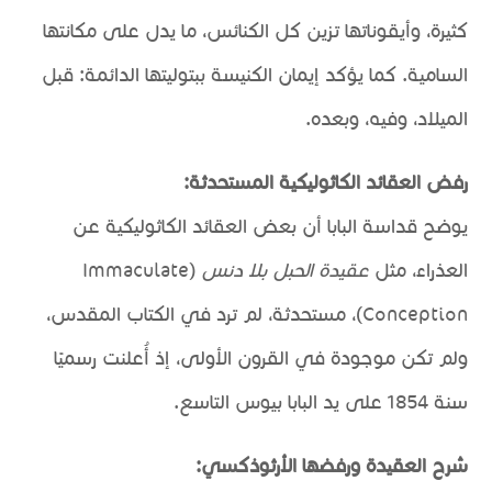
كثيرة، وأيقوناتها تزين كل الكنائس، ما يدل على مكانتها
السامية. كما يؤكد إيمان الكنيسة ببتوليتها الدائمة: قبل
الميلاد، وفيه، وبعده.
رفض العقائد الكاثوليكية المستحدثة:
يوضح قداسة البابا أن بعض العقائد الكاثوليكية عن
العذراء، مثل
عقيدة الحبل بلا دنس
(Immaculate
Conception)، مستحدثة، لم ترد في الكتاب المقدس،
ولم تكن موجودة في القرون الأولى، إذ أُعلنت رسميًا
سنة 1854 على يد البابا بيوس التاسع.
شرح العقيدة ورفضها الأرثوذكسي: