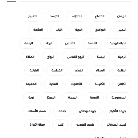
الإيمان
الاتضاع
الاعتراف
التجسد
التعليم
التمييز
التواضع
التوبة
الثبات
الحكمة
الحياة الروحية
الخدمة
الخلاص
الرجاء
الرحمة
الرعاية
الرهبنة
الروح القدس
الزواج
الصلاة
الطاعة
العطاء
الفداء
القداسة
القيامة
الكاهن
الكنيسة
الكهنوت
المحبة
المعرفة
المعمودية
النعمة
الوحدة
الوعظ
توبة
جريدة الأهرام
جريدة وطني
خدمة
قسم الأسئلة
قسم الصوتيات
قسم الفيديو
كتب
مجلة الكرازة