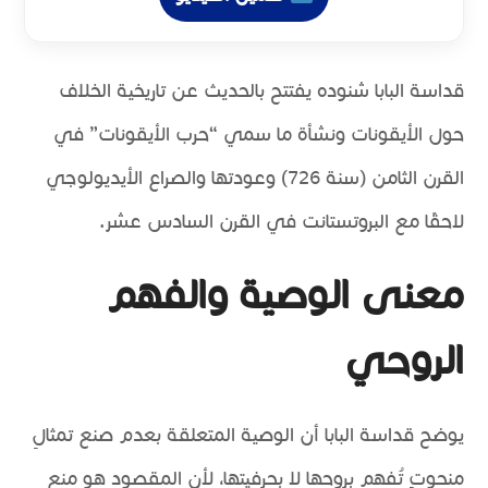
قداسة البابا شنوده يفتتح بالحديث عن تاريخية الخلاف
حول الأيقونات ونشأة ما سمي “حرب الأيقونات” في
القرن الثامن (سنة 726) وعودتها والصراع الأيديولوجي
لاحقًا مع البروتستانت في القرن السادس عشر.
معنى الوصية والفهم
الروحي
يوضح قداسة البابا أن الوصية المتعلقة بعدم صنع تمثالٍ
منحوتٍ تُفهم بروحها لا بحرفيتها، لأن المقصود هو منع