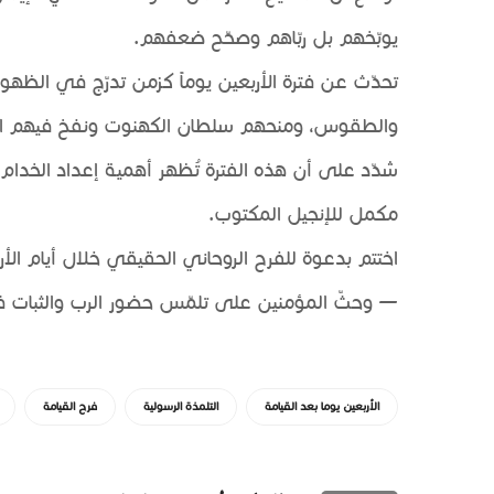
يوبّخهم بل ربّاهم وصحّح ضعفهم.
تحدّث عن فترة الأربعين يوماً كزمن تدرّج في الظهور
والطقوس، ومنحهم سلطان الكهنوت ونفخ فيهم ال
شدّد على أن هذه الفترة تُظهر أهمية إعداد الخدا
مكمل للإنجيل المكتوب.
اختتم بدعوة للفرح الروحاني الحقيقي خلال أيام ا
— وحثّ المؤمنين على تلمّس حضور الرب والثبات ف
الأربعين يوما بعد القيامة
التلمذة الرسولية
فرح القيامة