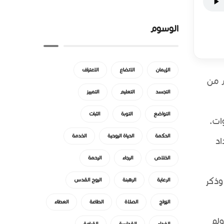
الوسوم
الإيمان
الاتضاع
الاعتراف
م من
التجسد
التعليم
التمييز
التواضع
التوبة
الثبات
ات.
الحكمة
الحياة الروحية
الخدمة
اد
الخلاص
الرجاء
الرحمة
وذكر
الرعاية
الرهبنة
الروح القدس
الزواج
الصلاة
الطاعة
العطاء
ولم
الفداء
القداسة
القيامة