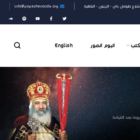
شارع طومان باي - الزيتون - القاهرة
info@popeshenouda.org
كتب
البوم الصور
English
يوما بعد القيامة