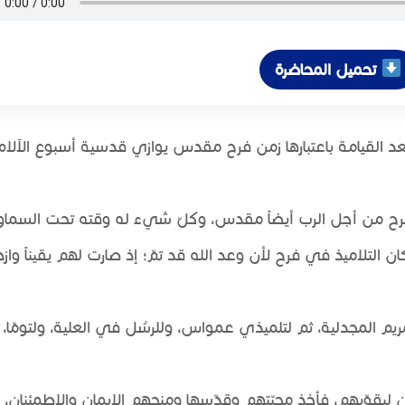
تحميل المحاضرة
 بعد القيامة باعتبارها زمن فرح مقدس يوازي قدسية أسبوع الآلا
رح من أجل الرب أيضاً مقدس، وكلّ شيء له وقته تحت السماو
لتلاميذ في فرح لأن وعد الله قد تمّ؛ إذ صارت لهم يقيناً وازد
يم المجدلية، ثم لتلميذي عمواس، وللرسُل في العلية، ولتومّا، 
يقوّيهم، فأخذ محبّتهم وقدّسها ومنحهم الإيمان والاطمئنان، 