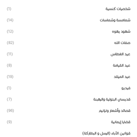
شخصيات كنسية
(1)
شمامسة وشماسات
(14)
شهود يهوه
(12)
صفات الله
(82)
عيد الغطاس
(11)
عيد القيامة
(8)
عيد الميلاد
(19)
فيديو
(1)
قديسي البتولية والرهبنة
(7)
قصائد وأشعار وترانيم
(96)
قضايا إيمانية
(9)
قوانين الآباء (الرسل و البطاركة)