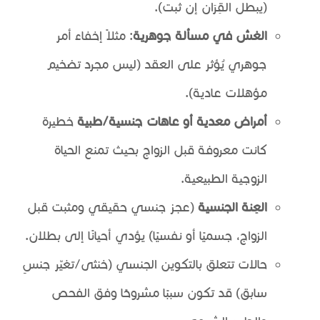
(يبطل القِرَان إن ثبت).
الغش في مسألة جوهرية
: مثلاً إخفاء أمر
جوهري يُؤثر على العقد (ليس مجرد تضخيم
مؤهلات عادية).
أمراض معدية أو عاهات جنسية/طبية
خطيرة
كانت معروفة قبل الزواج بحيث تمنع الحياة
الزوجية الطبيعية.
العِنة الجنسية
(عجز جنسي حقيقي ومثبت قبل
الزواج، جسميًا أو نفسيًا) يؤدي أحيانًا إلى بطلان.
حالات تتعلق بالتكوين الجنسي (خنثى/تغيّر جنسٍ
سابق) قد تكون سببًا مشروحًا وفق الفحص