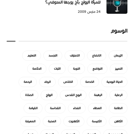
للمرأة الزواج بأخ زوجها المتوفي؟
24 مارس 2009
الوسوم
الإيمان
الاتضاع
الاعتراف
التجسد
التعليم
التمييز
التواضع
التوبة
الثبات
الحكمة
الحياة الروحية
الخدمة
الخلاص
الرجاء
الرحمة
الرعاية
الرهبنة
الروح القدس
الزواج
الصلاة
الطاعة
العطاء
الفداء
القداسة
القيامة
الكاهن
الكنيسة
الكهنوت
المحبة
المعرفة