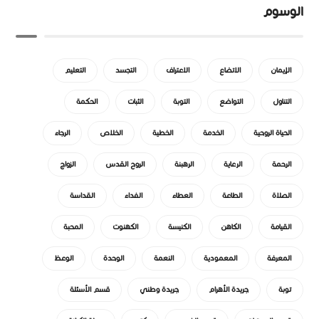
الوسوم
الإيمان
الاتضاع
الاعتراف
التجسد
التعليم
التناول
التواضع
التوبة
الثبات
الحكمة
الحياة الروحية
الخدمة
الخطية
الخلاص
الرجاء
الرحمة
الرعاية
الرهبنة
الروح القدس
الزواج
الصلاة
الطاعة
العطاء
الفداء
القداسة
القيامة
الكاهن
الكنيسة
الكهنوت
المحبة
المعرفة
المعمودية
النعمة
الوحدة
الوعظ
توبة
جريدة الأهرام
جريدة وطني
قسم الأسئلة