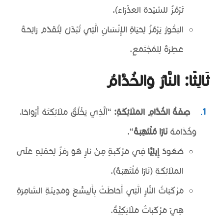
تَرْمُزُ لِلسَّيِّدَةِ العَذْرَاءِ).
البَخُورُ يَرْمُزُ لِحَيَاةِ الإِنْسَانِ الَّتِي تُبْذَلُ لِتُقَدِّمَ رَائِحَةً
عَطِرَةً لِلمُجْتَمَعِ.
ثَالِثًا: النَّارُ وَالخُدَّامُ
صِفَةُ الخُدَّامِ المَلَائِكَةِ:
“اَلَّذِي يَخْلُقُ مَلَائِكَتَهُ أَرْوَاحًا،
وَخُدَّامَهُ
نَارًا مُلْتَهِبَةً
“.
صُعُودُ
إِيلِيَّا
فِي مَرْكَبَةٍ مِنْ نَارٍ هُوَ رَمْزٌ لِحَمْلِهِ عَلَى
المَلَائِكَةِ (نَارًا مُلْتَهِبَةً).
مَرْكَبَاتُ النَّارِ الَّتِي أَحَاطَتْ بِأَلِيشَعَ وَمَدِينَةِ السَّامِرَةِ
هِيَ مَرْكَبَاتٌ مَلَائِكِيَّةٌ.