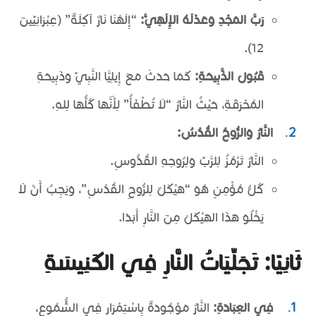
رَبَّ المَجْدِ وَعَدْلَهُ الإِلَهِيَّ:
“إِلَهُنَا نَارٌ آكِلَةٌ” (عِبْرَانِيِّينَ
12).
قَبُولَ الذَّبِيحَةِ:
كَمَا حَدَثَ مَعَ إِيلِيَّا النَّبِيِّ وَذَبِيحَةِ
المُحْرَقَةِ، حَيْثُ النَّارُ “لَا تُطْفَأُ” لِأَنَّهَا كُلُّهَا لِلهِ.
النَّارُ وَالرُّوحُ القُدُسُ:
النَّارُ تَرْمُزُ لِلرَّبِّ وَلِرُوحِهِ القُدُّوسِ.
كُلُّ مُؤْمِنٍ هُوَ “هَيْكَلٌ لِلرُّوحِ القُدُسِ”، وَيَجِبُ أَنْ لَا
يَخْلُوَ هَذَا الهَيْكَلُ مِنَ النَّارِ أَبَدًا.
ثَانِيًا: تَجَلِّيَاتُ النَّارِ فِي الكَنِيسَةِ
فِي العِبَادَةِ:
النَّارُ مَوْجُودَةٌ بِاسْتِمْرَارٍ فِي الشُّمُوعِ،