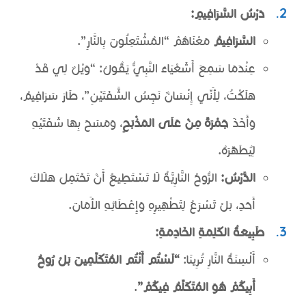
دَرْسُ السَّرَافِيمِ:
السَّرَافِيمُ
مَعْنَاهُمْ “المُشْتَعِلُونَ بِالنَّارِ”.
عِنْدَمَا سَمِعَ أَشَعْيَاءُ النَّبِيُّ يَقُولُ: “وَيْلٌ لِي قَدْ
هَلَكْتُ، لِأَنِّي إِنْسَانٌ نَجِسُ الشَّفَتَيْنِ”، طَارَ سَرَافِيمُ،
وَأَخَذَ
جَمْرَةً مِنْ عَلَى المَذْبَحِ
، وَمَسَحَ بِهَا شَفَتَيْهِ
لِيُطَهِّرَهُ.
الدَّرْسُ:
الرُّوحُ النَّارِيَّةُ لَا تَسْتَطِيعُ أَنْ تَحْتَمِلَ هَلَاكَ
أَحَدٍ، بَلْ تَسْرَعُ لِتَطْهِيرِهِ وَإِعْطَائِهِ الأَمَانَ.
طَبِيعَةُ الكَلِمَةِ الخَادِمَةِ:
أَلْسِنَةُ النَّارِ تُرِينَا:
“لَسْتُم أَنْتُم المُتَكَلِّمِينَ بَلْ رُوحُ
أَبِيكُمْ هُوَ المُتَكَلِّمُ فِيكُمْ”
.