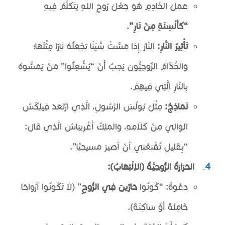
عَمَلُ الخَادِمِ هُوَ جَعْلُ رُوحِ اللهِ يَتَكَلَّمُ فِيهِ
“كَأَلْسِنَةٍ مِنْ نَارٍ”
.
تَأْثِيرُ النَّارِ:
النَّارُ إِذَا مَسَّتْ شَيْئًا تَجْعَلُهُ نَارًا مِثْلَهَا؛
وَالخُدَّامُ الرُّوحِيُّونَ يَجِبُ أَنْ “يُشْعِلُوا” مَنْ يَمَسُّوهُ
بِالنَّارِ الَّتِي فِيهِمْ.
نَمَاذِجُ:
مِثْلُ بُولُسَ الرَّسُولِ، الَّذِي ارْتَعَدَ فِيلِكْسُ
الوَالِي مِنْ كَلَامِهِ، وَالمَلِكُ أَغْرِيبَاسُ الَّذِي قَالَ:
“بِقَلِيلٍ تُقْنِعُنِي أَنْ أَصِيرَ مَسِيحِيًّا”.
الحَرَارَةُ الرُّوحِيَّةُ (الاِلْتِهَابُ):
دَعْوَةٌ: “كُونُوا
حَارِّينَ فِي الرُّوحِ
” (لَا تَكُونُوا أَرْوَاحًا
خَامِلَةً أَوْ سَاكِنَةً).