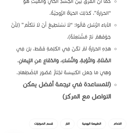
كَمَا أَنَّ الفَرْقَ بَيْنَ الجَسَدِ الحَيِّ وَالمَيِّتِ هُوَ
“الحَرَارَةُ”، كَذَلِكَ الحَيَاةُ الرُّوحِيَّةُ.
الآبَاءُ الرُّسُلُ قَالُوا: “لَا نَسْتَطِيعُ أَنْ لَا نَتَكَلَّمَ” (لِأَنَّ
جَوْفَهُمْ نَارٌ مُشْتَعِلَةٌ).
هَذِهِ الحَرَارَةُ لَمْ تَكُنْ فِي الكَلِمَةِ فَقَط، بَلْ فِي
الصَّلَاةِ، وَالتَّوْبَةِ، وَالنُّسُكِ، وَالدِّفَاعِ عَنِ الإِيمَانِ
،
وَهِيَ مَا جَعَلَ الكَنِيسَةَ تَجْتَازُ عُصُورَ الِاضْطِهَادِ.
(للمساعدة في ترجمة أفضل يمكن
التواصل مع المركز)
الخدام
الطبيعة الروحية
النار
قسم الصوتيات