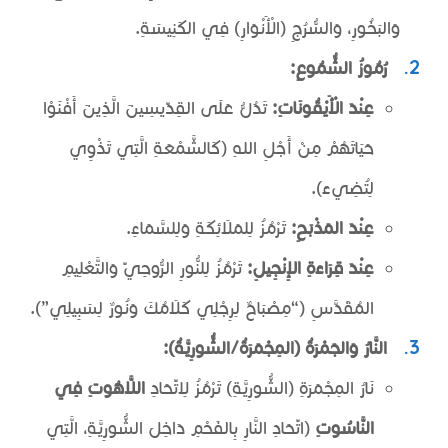
وَالبَخُورِ، وَالسُّرُجِ (الْأَنْوَارِ) فِي الكَنِيسَةِ.
رُمُوزُ الشُّمُوعِ:
عِنْدَ الْأَيْقُونَاتِ:
تَدُلُّ عَلَى القِدِّيسِينَ الَّذِينَ أَفْنَوْا
حَيَاتَهُمْ مِنْ أَجْلِ اللهِ (كَالشَّمْعَةِ الَّتِي تَذْوِي
لِتُضِيءَ).
عِنْدَ المَذْبَحِ:
تَرْمُزُ لِلمَلَائِكَةِ وَلِلسَّمَاءِ.
عِنْدَ قِرَاءَةِ الإِنْجِيلِ:
تَرْمُزُ لِلنُّورِ الرُّوحِيِّ وَالتَّعْلِيمِ
المُقَدَّسِ (“مِصْبَاحٌ لِرِجْلِي كَلَامُكَ وَنُورٌ لِسَبِيلِي”).
النَّارُ وَالجَمْرَةُ (المِجْمَرَةُ/الشُّورِيَّةُ):
نَارُ المِجْمَرَةِ (الشُّورِيَّةِ) تَرْمُزُ لِاتِّحَادِ
اللَّاهُوتِ فِي
النَّاسُوتِ
(اتِّحَادِ النَّارِ بِالفَحْمِ دَاخِلَ الشُّورِيَّةِ، الَّتِي