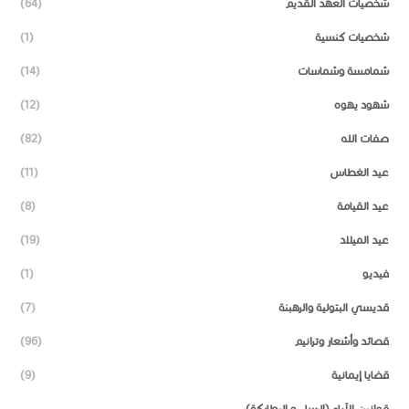
شخصيات العهد القديم
(64)
شخصيات كنسية
(1)
شمامسة وشماسات
(14)
شهود يهوه
(12)
صفات الله
(82)
عيد الغطاس
(11)
عيد القيامة
(8)
عيد الميلاد
(19)
فيديو
(1)
قديسي البتولية والرهبنة
(7)
قصائد وأشعار وترانيم
(96)
قضايا إيمانية
(9)
قوانين الآباء (الرسل و البطاركة)