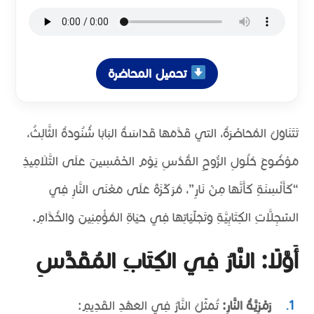
تحميل المحاضرة
تَتَنَاوَلُ المُحَاضَرَةُ، التي قَدَّمَهَا قَدَاسَةُ البَابَا شُنُودَةُ الثَّالِثُ،
مَوْضُوعَ حُلُولِ الرُّوحِ القُدُسِ يَوْمَ الخَمْسِينَ عَلَى التَّلَامِيذِ
“كَأَلْسِنَةٍ كَأَنَّهَا مِنْ نَارٍ”، مُرَكِّزَةً عَلَى مَعْنَى النَّارِ فِي
السِّجِلَّاتِ الكِتَابِيَّةِ وَتَجَلِّيَاتِهَا فِي حَيَاةِ المُؤْمِنِينَ وَالخُدَّامِ.
أَوَّلًا: النَّارُ فِي الكِتَابِ المُقَدَّسِ
رَمْزِيَّةُ النَّارِ:
تُمَثِّلُ النَّارُ فِي العَهْدِ القَدِيمِ: