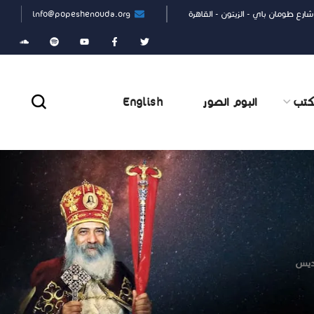
شارع طومان باي - الزيتون - القاهرة
info@popeshenouda.org
كتب
البوم الصور
English
قديس