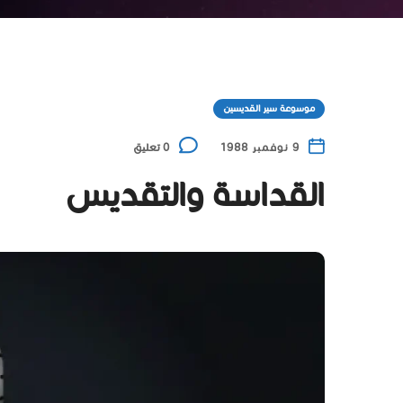
موسوعة سير القديسين
9 نوفمبر 1988
0 تعليق
القداسة والتقديس