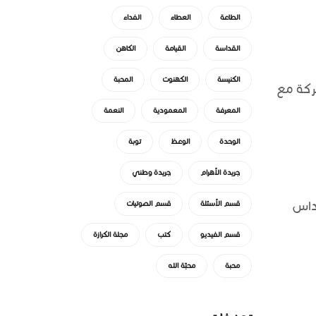
الطاعة
العطاء
الفداء
القداسة
القيامة
الكاهن
الكنيسة
الكهنوت
المحبة
شركة مع
المعرفة
المعمودية
النعمة
الوحدة
الوعظ
توبة
جريدة الأهرام
جريدة وطني
قداس
قسم الأسئلة
قسم الصوتيات
قسم الفيديو
كتب
مجلة الكرازة
محبة
محبّة الله