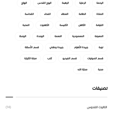
الرحمة
الرعاية
الرهبنة
الروح القدس
الزواج
الصلاة
الطاعة
العطاء
الفداء
القداسة
القيامة
الكاهن
الكنيسة
الكهنوت
المحبة
المعرفة
المعمودية
النعمة
الوحدة
الوعظ
توبة
جريدة الأهرام
جريدة وطني
قسم الأسئلة
قسم الصوتيات
قسم الفيديو
كتب
مجلة الكرازة
محبة
محبّة الله
تصنيفات
الثالوث القدوس
(14)