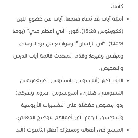
كاملاً.
أمثلة آيات قد تُساء فهمها: آيات عن خضوع الابن
(ككورنثوس 15:28)، قول “أبي أعظم مني” (يوحنا
14:28)، “ابن الإنسان”، ومواضع من يوحنا ومتى
ومرقس وغيرها؛ وقدّم المتحدث قائمة آيات للدرس
والتمحيص.
الآباء الكبار (أثناسيوس، باسيليوس، أغريغوريوس
النيسوسي، هيلاري، أمبروسيوس، جيروم وغيرهم)
ردوا بنصوص مفصّلة على التفسيرات الأريوسية
ويُستحسن الرجوع إلى أعمالهم لتوضيح المعاني.
المسيح في أفعاله ومعجزاته أظهر الناسوت (اليد